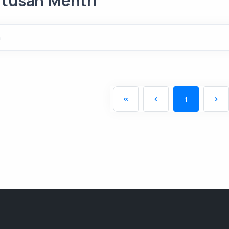
tusan Mentri
h
1