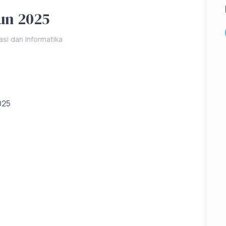
un 2025
si dan Informatika
025